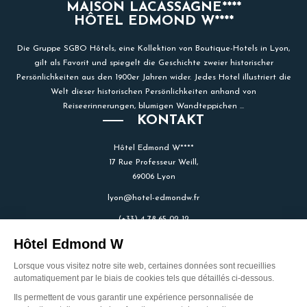
MAISON LACASSAGNE****
HÔTEL EDMOND W****
Die Gruppe SGBO Hôtels, eine Kollektion von Boutique-Hotels in Lyon,
gilt als Favorit und spiegelt die Geschichte zweier historischer
Persönlichkeiten aus den 1900er Jahren wider. Jedes Hotel illustriert die
Welt dieser historischen Persönlichkeiten anhand von
Reiseerinnerungen, blumigen Wandteppichen ...
KONTAKT
Hôtel Edmond W****
17 Rue Professeur Weill,
69006 Lyon
lyon@hotel-edmondw.fr
(+33) 4 78 65 02 12
UM UNS ZU SCHREIBEN
Entworfen und erstellt von der Agentur customR