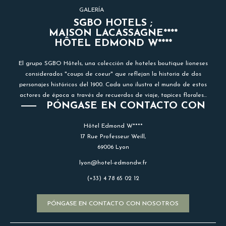
GALERÍA
SGBO HOTELS ;
MAISON LACASSAGNE****
HÔTEL EDMOND W****
El grupo SGBO Hôtels, una colección de hoteles boutique lioneses
considerados "coups de coeur" que reflejan la historia de dos
personajes históricos del 1900. Cada uno ilustra el mundo de estos
actores de época a través de recuerdos de viaje, tapices florales...
PÓNGASE EN CONTACTO CON
Hôtel Edmond W****
17 Rue Professeur Weill,
69006 Lyon
lyon@hotel-edmondw.fr
(+33) 4 78 65 02 12
PÓNGASE EN CONTACTO CON NOSOTROS